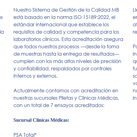
Nuestro Sistema de Gestión de la Calidad MB
L
os
está basado en la norma ISO 15189:2022, el
e
estándar internacional que establece los
a
la
requisitos de calidad y competencia para los
r
laboratorios clínicos. Esta acreditación asegura
que todos nuestros procesos —desde la toma
P
de muestras hasta la entrega de resultados—
i
cumplen con los más altos niveles de precisión
q
y confiabilidad, respaldados por controles
f
internos y externos.
so
v
Actualmente contamos con acreditación en
n
nuestras sucursales Piletas y Clínicas Médicas,
i
con un total de 7 ensayos acreditados:
Sucursal Clínicas Médicas:
PSA Total*