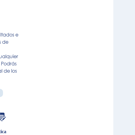
ltados e
s de
ualquier
 Podrás
al de los
ica